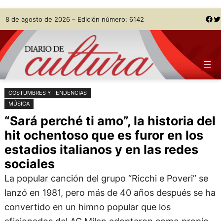
Saltar
Skip
Facebook
Twitter
8 de agosto de 2026 – Edición número: 6142
al
to
contenido
content
COSTUMBRES Y TENDENCIAS
MÚSICA
“Sará perché ti amo”, la historia del
hit ochentoso que es furor en los
estadios italianos y en las redes
sociales
La popular canción del grupo “Ricchi e Poveri” se
lanzó en 1981, pero más de 40 años después se ha
convertido en un himno popular que los