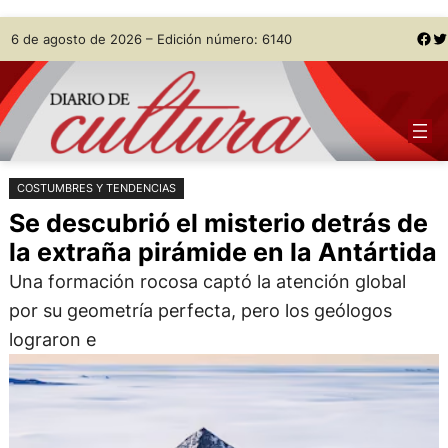
Saltar
Skip
Facebook
Twitter
6 de agosto de 2026 – Edición número: 6140
al
to
contenido
content
COSTUMBRES Y TENDENCIAS
Se descubrió el misterio detrás de
la extraña pirámide en la Antártida
Una formación rocosa captó la atención global
por su geometría perfecta, pero los geólogos
lograron e