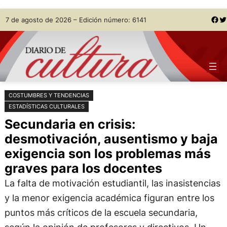
Saltar
Skip
Facebook
Twitter
7 de agosto de 2026 – Edición número: 6141
al
to
contenido
content
COSTUMBRES Y TENDENCIAS
ESTADÍSTICAS CULTURALES
Secundaria en crisis:
desmotivación, ausentismo y baja
exigencia son los problemas más
graves para los docentes
La falta de motivación estudiantil, las inasistencias
y la menor exigencia académica figuran entre los
puntos más críticos de la escuela secundaria,