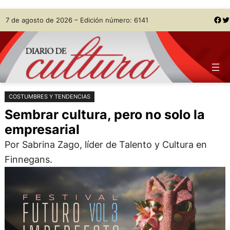
Saltar
Skip
Facebook
Twitter
7 de agosto de 2026 – Edición número: 6141
al
to
contenido
content
COSTUMBRES Y TENDENCIAS
Sembrar cultura, pero no solo la
empresarial
Por Sabrina Zago, líder de Talento y Cultura en
Finnegans.