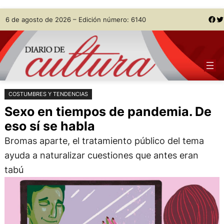
Saltar
Skip
Facebook
Twitter
6 de agosto de 2026 – Edición número: 6140
al
to
contenido
content
COSTUMBRES Y TENDENCIAS
Sexo en tiempos de pandemia. De
eso sí se habla
Bromas aparte, el tratamiento público del tema
ayuda a naturalizar cuestiones que antes eran
tabú