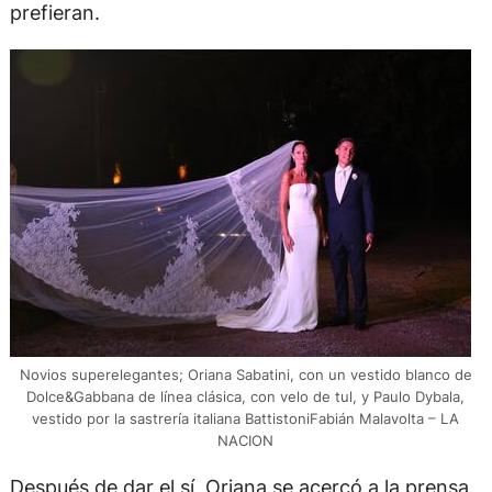
prefieran.
Novios superelegantes; Oriana Sabatini, con un vestido blanco de
Dolce&Gabbana de línea clásica, con velo de tul, y Paulo Dybala,
vestido por la sastrería italiana BattistoniFabián Malavolta – LA
NACION
Después de dar el sí, Oriana se acercó a la prensa