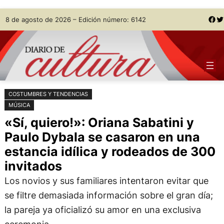
Saltar
Skip
Facebook
Twitter
8 de agosto de 2026 – Edición número: 6142
al
to
contenido
content
COSTUMBRES Y TENDENCIAS
MÚSICA
«Sí, quiero!»: Oriana Sabatini y
Paulo Dybala se casaron en una
estancia idílica y rodeados de 300
invitados
Los novios y sus familiares intentaron evitar que
se filtre demasiada información sobre el gran día;
la pareja ya oficializó su amor en una exclusiva