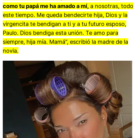
como tu papá me ha amado a mí,
a nosotras, todo
este tiempo. Me queda bendecirte hija, Dios y la
virgencita te bendigan a ti y a tu futuro esposo,
Paulo. Dios bendiga esta unión. Te amo para
siempre, hija mía. Mamá”, escribió la madre de la
novia.