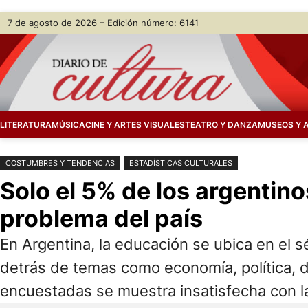
Saltar
Skip
7 de agosto de 2026 – Edición número: 6141
al
to
contenido
content
LITERATURA
MÚSICA
CINE Y ARTES VISUALES
TEATRO Y DANZA
MUSEOS Y 
COSTUMBRES Y TENDENCIAS
ESTADÍSTICAS CULTURALES
Solo el 5% de los argentino
problema del país
En Argentina, la educación se ubica en el s
detrás de temas como economía, política, d
encuestadas se muestra insatisfecha con la