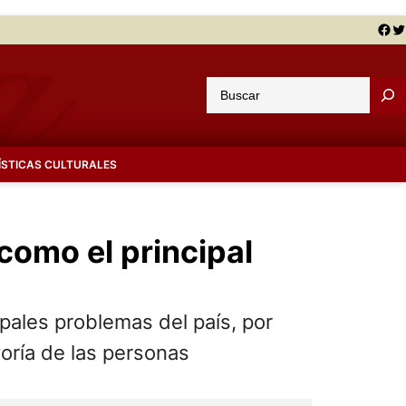
Facebook
Twitter
B
u
s
c
ÍSTICAS CULTURALES
a
r
como el principal
ipales problemas del país, por
oría de las personas