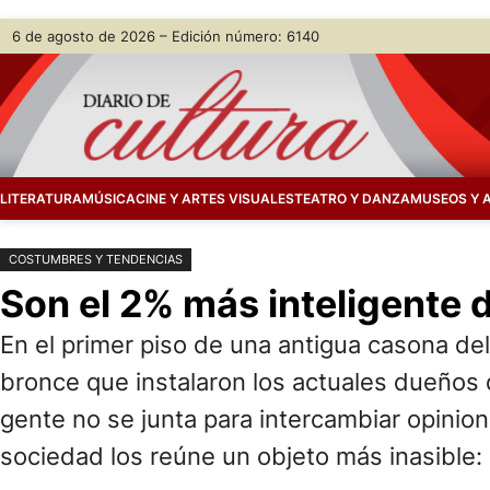
Saltar
Skip
6 de agosto de 2026 – Edición número: 6140
al
to
contenido
content
LITERATURA
MÚSICA
CINE Y ARTES VISUALES
TEATRO Y DANZA
MUSEOS Y 
COSTUMBRES Y TENDENCIAS
Son el 2% más inteligente 
En el primer piso de una antigua casona del
bronce que instalaron los actuales dueños d
gente no se junta para intercambiar opinion
sociedad los reúne un objeto más inasible: 