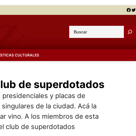
Facebook
Twitter
B
u
s
c
ÍSTICAS CULTURALES
a
r
 club de superdotados
s presidenciales y placas de
singulares de la ciudad. Acá la
tar vino. A los miembros de esta
del club de superdotados