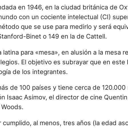
dada en 1946, en la ciudad británica de Oxf
undo con un cociente intelectual (CI) super
étodo que se use para medirlo y será equiva
tanford-Binet o 149 en la de Cattell.
a latina para «mesa», en alusión a la mesa r
legios. El objetivo es subrayar que en este l
ogía de los integrantes.
más de 100 países y tiene cerca de 120.000
ón Isaac Asimov, el director de cine Quenti
s Woods.
 cumplido, al menos, tres años (la edad asc