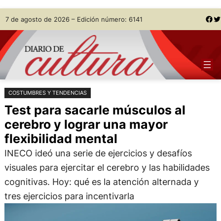
Saltar
Skip
Facebook
Twitter
7 de agosto de 2026 – Edición número: 6141
al
to
contenido
content
COSTUMBRES Y TENDENCIAS
Test para sacarle músculos al
cerebro y lograr una mayor
flexibilidad mental
INECO ideó una serie de ejercicios y desafíos
visuales para ejercitar el cerebro y las habilidades
cognitivas. Hoy: qué es la atención alternada y
tres ejercicios para incentivarla