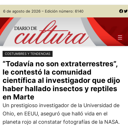
Saltar
Skip
Facebook
Twitter
6 de agosto de 2026 – Edición número: 6140
al
to
contenido
content
COSTUMBRES Y TENDENCIAS
“Todavía no son extraterrestres”,
le contestó la comunidad
científica al investigador que dijo
haber hallado insectos y reptiles
en Marte
Un prestigioso investigador de la Universidad de
Ohio, en EEUU, aseguró que halló vida en el
planeta rojo al constatar fotografías de la NASA.