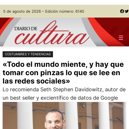
Saltar
Skip
Facebook
Twitter
5 de agosto de 2026 – Edición número: 6140
al
to
contenido
content
COSTUMBRES Y TENDENCIAS
«Todo el mundo miente, y hay que
tomar con pinzas lo que se lee en
las redes sociales»
Lo recomienda Seth Stephen Davidowitz, autor de
un best seller y excientífico de datos de Google