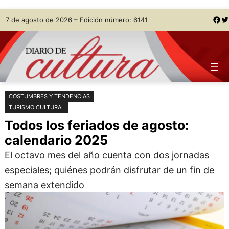
Saltar
Skip
Facebook
Twitter
7 de agosto de 2026 – Edición número: 6141
al
to
contenido
content
COSTUMBRES Y TENDENCIAS
TURISMO CULTURAL
Todos los feriados de agosto:
calendario 2025
El octavo mes del año cuenta con dos jornadas
especiales; quiénes podrán disfrutar de un fin de
semana extendido