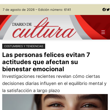
Saltar
Skip
Facebook
Twitter
7 de agosto de 2026 – Edición número: 6141
al
to
contenido
content
COSTUMBRES Y TENDENCIAS
Las personas felices evitan 7
actitudes que afectan su
bienestar emocional
Investigaciones recientes revelan cómo ciertas
decisiones diarias influyen en el equilibrio mental y
la satisfacción a largo plazo