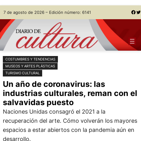
Saltar
Skip
Facebook
Twitter
7 de agosto de 2026 – Edición número: 6141
al
to
contenido
content
COSTUMBRES Y TENDENCIAS
MUSEOS Y ARTES PLÁSTICAS
TURISMO CULTURAL
Un año de coronavirus: las
industrias culturales, reman con el
salvavidas puesto
Naciones Unidas consagró el 2021 a la
recuperación del arte. Cómo volverán los mayores
espacios a estar abiertos con la pandemia aún en
desarrollo.