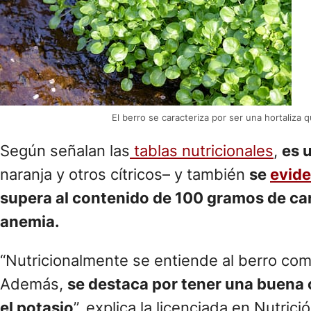
El berro se caracteriza por ser una hortaliza
Según señalan las
tablas nutricionales
,
es 
naranja y otros cítricos– y también
se
evid
supera al contenido de 100 gramos de carn
anemia.
“Nutricionalmente se entiende al berro como
Además,
se destaca por tener una buena 
el potasio
”, explica la licenciada en Nutric