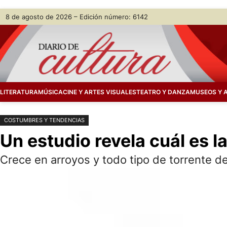
Saltar
Skip
8 de agosto de 2026 – Edición número: 6142
al
to
contenido
content
LITERATURA
MÚSICA
CINE Y ARTES VISUALES
TEATRO Y DANZA
MUSEOS Y 
COSTUMBRES Y TENDENCIAS
Un estudio revela cuál es 
Crece en arroyos y todo tipo de torrente d