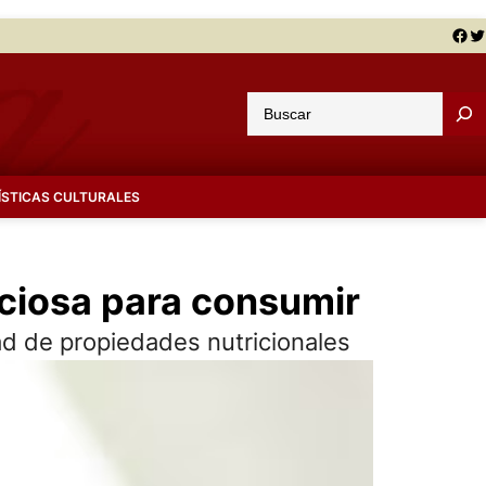
Facebook
Twitter
B
u
s
c
ÍSTICAS CULTURALES
a
r
iciosa para consumir
ad de propiedades nutricionales