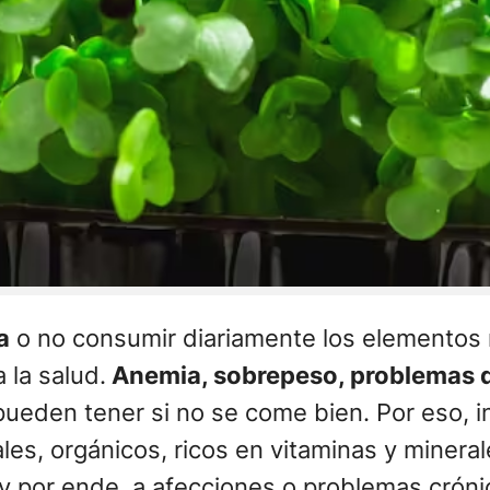
a
o no consumir diariamente los elementos n
 la salud.
Anemia, sobrepeso, problemas di
ueden tener si no se come bien. Por eso, i
rales, orgánicos, ricos en vitaminas y miner
o y por ende, a afecciones o problemas crón