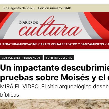
Saltar
Skip
6 de agosto de 2026 – Edición número: 6140
al
to
contenido
content
LITERATURA
MÚSICA
CINE Y ARTES VISUALES
TEATRO Y DANZA
MUSEOS Y 
COSTUMBRES Y TENDENCIAS
TURISMO CULTURAL
Un impactante descubrimie
pruebas sobre Moisés y el 
MIRÁ EL VIDEO. El sitio arqueológico dese
bíblicas.