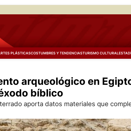
ARTES PLÁSTICAS
COSTUMBRES Y TENDENCIAS
TURISMO CULTURAL
ESTAD
nto arqueológico en Egipt
éxodo bíblico
nterrado aporta datos materiales que compl