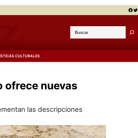
Facebook
Twitter
B
u
s
c
ÍSTICAS CULTURALES
a
r
o ofrece nuevas
ementan las descripciones