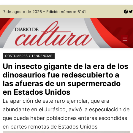
Saltar
Skip
Facebook
Twitter
7 de agosto de 2026 – Edición número: 6141
al
to
contenido
content
COSTUMBRES Y TENDENCIAS
Un insecto gigante de la era de los
dinosaurios fue redescubierto a
las afueras de un supermercado
en Estados Unidos
La aparición de este raro ejemplar, que era
abundante en el Jurásico, avivó la especulación de
que pueda haber poblaciones enteras escondidas
en partes remotas de Estados Unidos