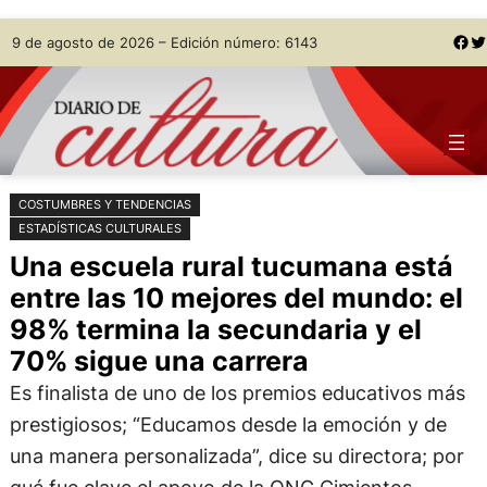
Saltar
Skip
Facebook
Twitter
9 de agosto de 2026 – Edición número: 6143
al
to
contenido
content
COSTUMBRES Y TENDENCIAS
ESTADÍSTICAS CULTURALES
Una escuela rural tucumana está
entre las 10 mejores del mundo: el
98% termina la secundaria y el
70% sigue una carrera
Es finalista de uno de los premios educativos más
prestigiosos; “Educamos desde la emoción y de
una manera personalizada”, dice su directora; por