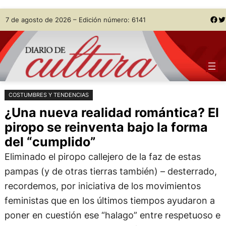
Saltar
Skip
Facebook
Twitter
7 de agosto de 2026 – Edición número: 6141
al
to
contenido
content
COSTUMBRES Y TENDENCIAS
¿Una nueva realidad romántica? El
piropo se reinventa bajo la forma
del “cumplido”
Eliminado el piropo callejero de la faz de estas
pampas (y de otras tierras también) – desterrado,
recordemos, por iniciativa de los movimientos
feministas que en los últimos tiempos ayudaron a
poner en cuestión ese “halago” entre respetuoso e