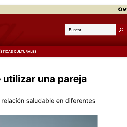
Facebook
Twitter
B
u
s
c
ÍSTICAS CULTURALES
a
r
utilizar una pareja
relación saludable en diferentes