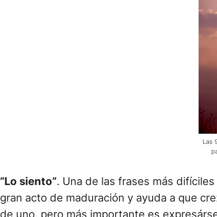
Las 
p
“Lo siento”
. Una de las frases más difícile
gran acto de maduración y ayuda a que crezca
de uno, pero más importante es expresársel