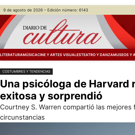
Saltar
Skip
9 de agosto de 2026 – Edición número: 6143
al
to
contenido
content
LITERATURA
MÚSICA
CINE Y ARTES VISUALES
TEATRO Y DANZA
MUSEOS Y 
COSTUMBRES Y TENDENCIAS
Una psicóloga de Harvard re
exitosa y sorprendió
Courtney S. Warren compartió las mejores f
circunstancias