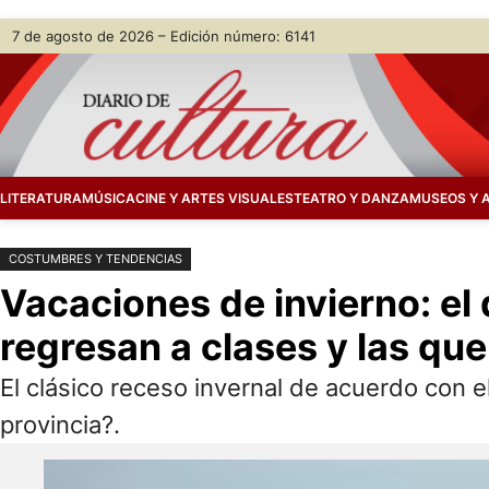
Saltar
Skip
7 de agosto de 2026 – Edición número: 6141
al
to
contenido
content
LITERATURA
MÚSICA
CINE Y ARTES VISUALES
TEATRO Y DANZA
MUSEOS Y 
COSTUMBRES Y TENDENCIAS
Vacaciones de invierno: el 
regresan a clases y las q
El clásico receso invernal de acuerdo con e
provincia?.