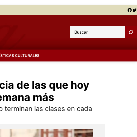
Facebook
Twitter
B
u
s
c
ÍSTICAS CULTURALES
a
r
cia de las que hoy
 semana más
do terminan las clases en cada