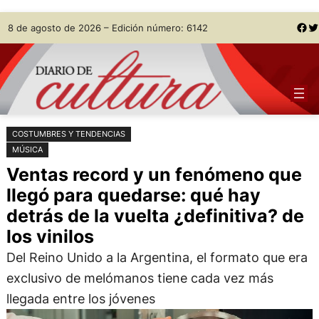
Saltar
Skip
Facebook
Twitter
8 de agosto de 2026 – Edición número: 6142
al
to
contenido
content
COSTUMBRES Y TENDENCIAS
MÚSICA
Ventas record y un fenómeno que
llegó para quedarse: qué hay
detrás de la vuelta ¿definitiva? de
los vinilos
Del Reino Unido a la Argentina, el formato que era
exclusivo de melómanos tiene cada vez más
llegada entre los jóvenes