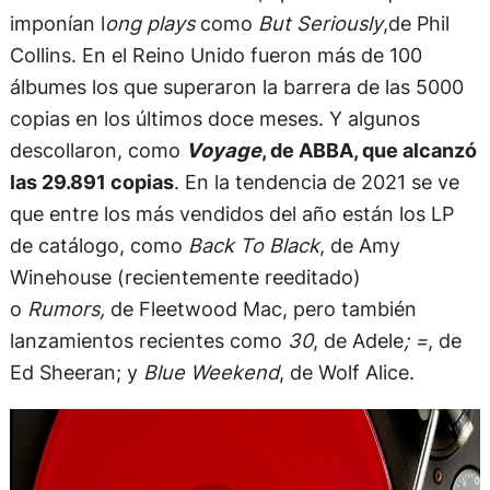
imponían l
ong plays
como
But Seriously
,de Phil
Collins. En el Reino Unido fueron más de 100
álbumes los que superaron la barrera de las 5000
copias en los últimos doce meses. Y algunos
descollaron, como
Voyage
, de ABBA, que alcanzó
las 29.891 copias
. En la tendencia de 2021 se ve
que entre los más vendidos del año están los LP
de catálogo, como
Back To Black
, de Amy
Winehouse (recientemente reeditado)
o
Rumors,
de Fleetwood Mac, pero también
lanzamientos recientes como
30
, de Adele
; =
, de
Ed Sheeran; y
Blue Weekend
, de Wolf Alice.