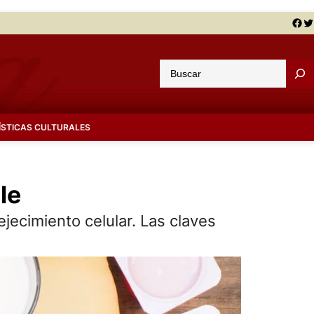
Facebook
Twitter
B
u
s
c
ÍSTICAS CULTURALES
a
r
le
ejecimiento celular. Las claves