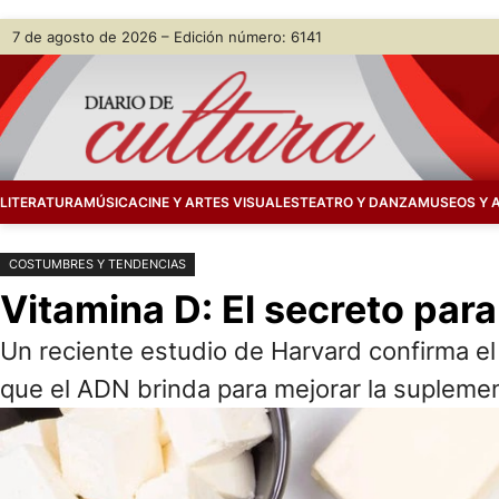
Saltar
Skip
7 de agosto de 2026 – Edición número: 6141
al
to
contenido
content
LITERATURA
MÚSICA
CINE Y ARTES VISUALES
TEATRO Y DANZA
MUSEOS Y 
COSTUMBRES Y TENDENCIAS
Vitamina D: El secreto par
Un reciente estudio de Harvard confirma el 
que el ADN brinda para mejorar la supleme