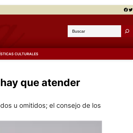
Facebook
Twitter
B
u
s
c
ÍSTICAS CULTURALES
a
r
 hay que atender
ados u omitidos; el consejo de los