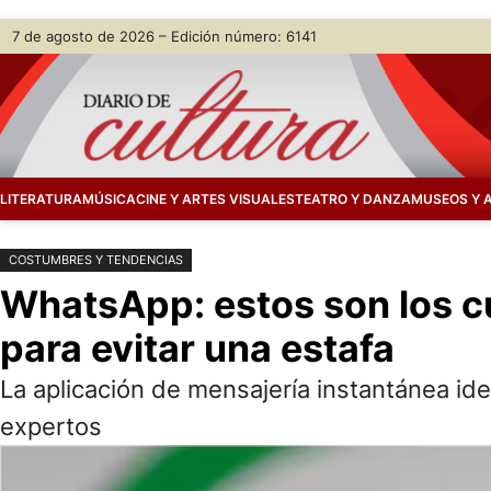
Saltar
Skip
7 de agosto de 2026 – Edición número: 6141
al
to
contenido
content
LITERATURA
MÚSICA
CINE Y ARTES VISUALES
TEATRO Y DANZA
MUSEOS Y 
COSTUMBRES Y TENDENCIAS
WhatsApp: estos son los c
para evitar una estafa
La aplicación de mensajería instantánea ide
expertos