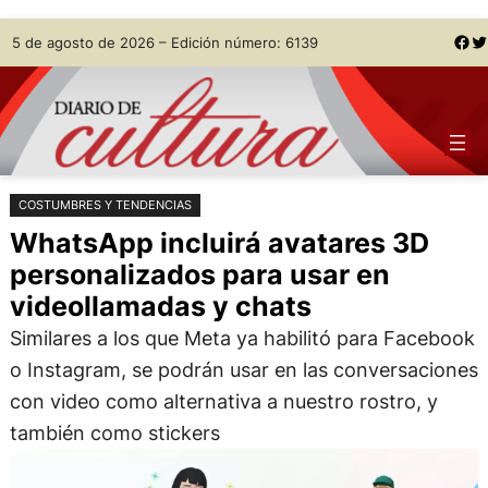
Saltar
Skip
Facebook
Twitter
5 de agosto de 2026 – Edición número: 6139
al
to
contenido
content
COSTUMBRES Y TENDENCIAS
WhatsApp incluirá avatares 3D
personalizados para usar en
videollamadas y chats
Similares a los que Meta ya habilitó para Facebook
o Instagram, se podrán usar en las conversaciones
con video como alternativa a nuestro rostro, y
también como stickers