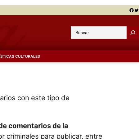
Facebook
Twitter
B
u
s
c
ÍSTICAS CULTURALES
a
r
arios con este tipo de
de comentarios de la
 criminales para publicar, entre