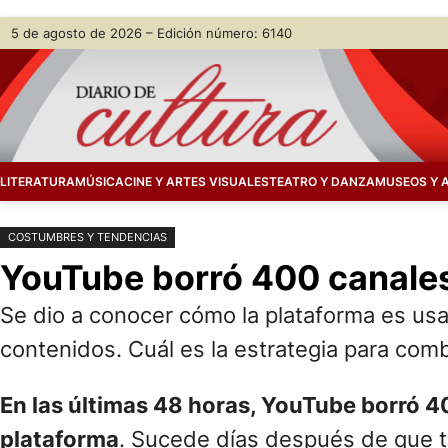
Saltar
Skip
5 de agosto de 2026 – Edición número: 6140
al
to
contenido
content
LITERATURA
MÚSICA
CINE Y ARTES VISUALES
TEATRO Y DANZA
MUSEOS Y 
COSTUMBRES Y TENDENCIAS
YouTube borró 400 canales
Se dio a conocer cómo la plataforma es usa
contenidos. Cuál es la estrategia para comb
En las últimas 48 horas, YouTube borró 4
plataforma
. Sucede días después de que tr