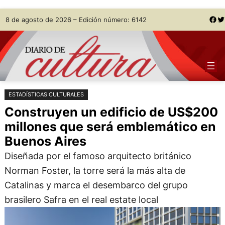
Saltar
Skip
Facebook
Twitter
8 de agosto de 2026 – Edición número: 6142
al
to
contenido
content
ESTADÍSTICAS CULTURALES
Construyen un edificio de US$200
millones que será emblemático en
Buenos Aires
Diseñada por el famoso arquitecto británico
Norman Foster, la torre será la más alta de
Catalinas y marca el desembarco del grupo
brasilero Safra en el real estate local