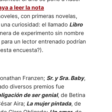
ya a leer la nota
noveles, con primeras novelas,
 una curiosidad: el llamado
Libro
a manera de experimento sin nombre
e para un lector entrenado podrían
 esta encuesta?).
Jonathan Franzen;
Sr. y Sra. Baby
,
nado diversos premios fue
ligación de ser genial
, de Betina
César Aira;
La mujer pintada
, de
 de Clara Obligado;
Un amor
, de