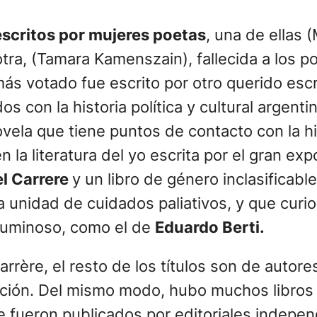
escritos por mujeres poetas
, una de ellas 
ra, (Tamara Kamenszain), fallecida a los po
más votado fue escrito por otro querido esc
 con la historia política y cultural argentin
ovela que tiene puntos de contacto con la hi
 la literatura del yo escrita por el gran e
 Carrere
y un libro de género inclasificable
na unidad de cuidados paliativos, y que curi
o luminoso, como el de
Eduardo Berti.
rrère, el resto de los títulos son de autore
ucción. Del mismo modo, hubo muchos libros
 fueron publicados por editoriales indepen