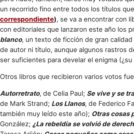
un recorrido fino entre todos los títulos q
correspondiente
)
, se va a encontrar con 
con editoriales que lanzaron este año los p
blanco
, un texto de ficción de gran calida
de autor ni título, aunque algunos rastros 
ser suficientes para develar el enigma (¿su
Otros libros que recibieron varios votos fue
Autorretrato
, de Celia Paul;
Se vive y se t
de Mark Strand;
Los Llanos
, de Federico F
también muy leído este año);
Otras cosas p
González;
¿La rebeldía se volvió de derec
Teresa Arijón;
Cosas pequeñas como esas