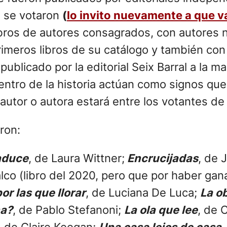
ue se votaron
(
lo invito nuevamente a que va
libros de autores consagrados, con autores 
rimeros libros de su catálogo y también con
d publicado por la editorial Seix Barral a l
dentro de la historia actúan como signos qu
 autor o autora estará entre los votantes de
ron:
raduce
, de Laura Wittner;
Encrucijadas
, de 
alco (libro del 2020, pero que por haber ga
or las que llorar
, de Luciana De Luca;
La ob
ha?
, de Pablo Stefanoni;
La ola que lee
, de 
, de Claire Keegan;
Una casa lejos de casa
,