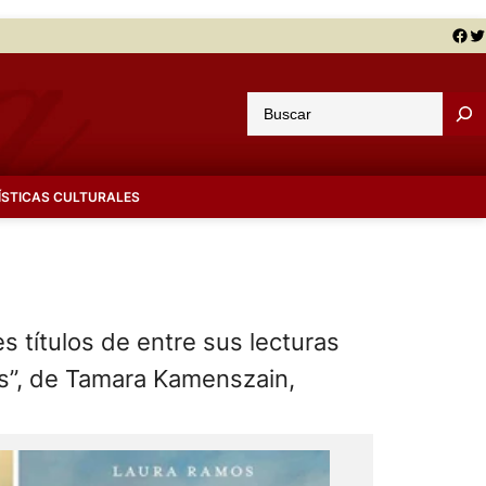
Facebook
Twitter
B
u
s
c
ÍSTICAS CULTURALES
a
r
s títulos de entre sus lecturas
os”, de Tamara Kamenszain,