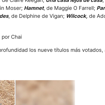
min Moser;
Hamnet
, de Maggie O Farrell;
Par
udes
, de Delphine de Vigan;
Wilcock,
de Ado
o por Chai
 profundidad los nueve títulos más votados,