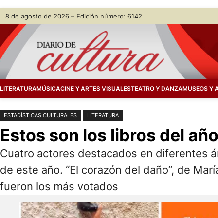
Saltar
Skip
8 de agosto de 2026 – Edición número: 6142
al
to
contenido
content
LITERATURA
MÚSICA
CINE Y ARTES VISUALES
TEATRO Y DANZA
MUSEOS Y 
ESTADÍSTICAS CULTURALES
LITERATURA
Estos son los libros del añ
Cuatro actores destacados en diferentes área
de este año. “El corazón del daño”, de Ma
fueron los más votados