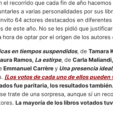
 En el recorrido que cada fin de año hacemo
ntarles a varias personalidades por sus libr
invito 64 actores destacados en diferentes á
s de este año. No se les pidió que justificar
 hora de optar por el origen de los autores o
icas en tiempos suspendidos
, de
Tamara 
Laura Ramos
, La estirpe
, de
Carla Maliandi
e
Emmanuel Carrère
y
Una presencia ideal
n.
(Los votos de cada uno de ellos pueden 
rados fue paritaria, los resultados también
se trate de una sorpresa, aunque sí un rec
tores.
La mayoría de los libros votados tu