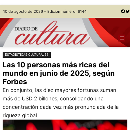
Saltar
Skip
Facebook
Twitter
10 de agosto de 2026 – Edición número: 6144
al
to
contenido
content
ESTADÍSTICAS CULTURALES
Las 10 personas más ricas del
mundo en junio de 2025, según
Forbes
En conjunto, las diez mayores fortunas suman
más de USD 2 billones, consolidando una
concentración cada vez más pronunciada de la
riqueza global