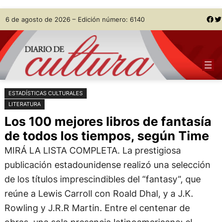
Saltar
Skip
Facebook
Twitter
6 de agosto de 2026 – Edición número: 6140
al
to
contenido
content
ESTADÍSTICAS CULTURALES
LITERATURA
Los 100 mejores libros de fantasía
de todos los tiempos, según Time
MIRÁ LA LISTA COMPLETA. La prestigiosa
publicación estadounidense realizó una selección
de los títulos imprescindibles del “fantasy”, que
reúne a Lewis Carroll con Roald Dhal, y a J.K.
Rowling y J.R.R Martin. Entre el centenar de