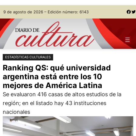
Saltar
Skip
Facebook
Twitter
9 de agosto de 2026 – Edición número: 6143
al
to
contenido
content
ESTADÍSTICAS CULTURALES
Ranking QS: qué universidad
argentina está entre los 10
mejores de América Latina
Se evaluaron 416 casas de altos estudios de la
región; en el listado hay 43 instituciones
nacionales