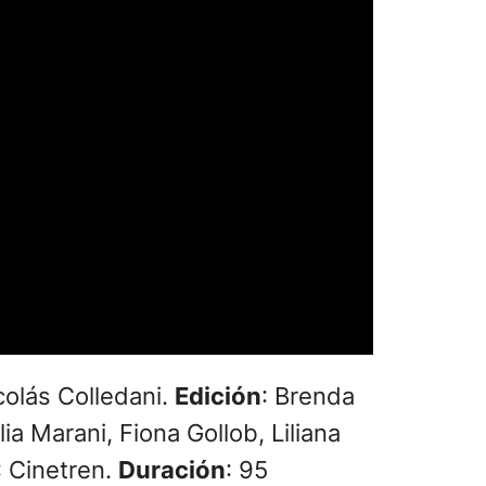
colás Colledani.
Edición
: Brenda
a Marani, Fiona Gollob, Liliana
: Cinetren.
Duración
: 95