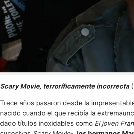
Scary Movie, terroríficamente incorrecta
(
Trece años pasaron desde la impresentabl
nacido cuando el que recibía la extremaunci
dado títulos inoxidables como
El joven Fra
sucesivas
Scary Movie
-,
los hermanos Mar