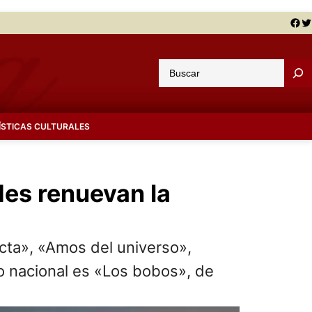
Facebook
Twitter
B
u
s
c
ÍSTICAS CULTURALES
a
r
des renuevan la
cta», «Amos del universo»,
o nacional es «Los bobos», de