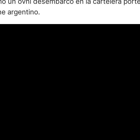
o un ovni desembarcó en la cartelera port
ne argentino.