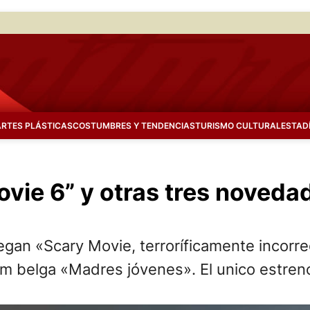
ARTES PLÁSTICAS
COSTUMBRES Y TENDENCIAS
TURISMO CULTURAL
ESTAD
ovie 6” y otras tres noveda
gan «Scary Movie, terroríficamente incorre
lm belga «Madres jóvenes». El unico estren