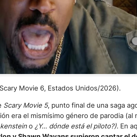
Scary Movie 6, Estados Unidos/2026).
e
Scary Movie 5
, punto final de una saga a
ón era el mismísimo género de parodia (al m
nkenstein
o
¿Y… dónde está el piloto?).
En aq
lon y Shawn Wayans supieron captar el d