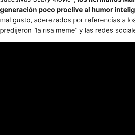
generación poco proclive al humor intelig
mal gusto, aderezados por referencias a l
predijeron “la risa meme” y las redes social