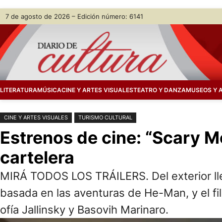
Saltar
Skip
7 de agosto de 2026 – Edición número: 6141
al
to
contenido
content
LITERATURA
MÚSICA
CINE Y ARTES VISUALES
TEATRO Y DANZA
MUSEOS Y 
CINE Y ARTES VISUALES
TURISMO CULTURAL
Estrenos de cine: “Scary M
cartelera
MIRÁ TODOS LOS TRÁILERS. Del exterior lle
basada en las aventuras de He-Man, y el fi
ofía Jallinsky y Basovih Marinaro.