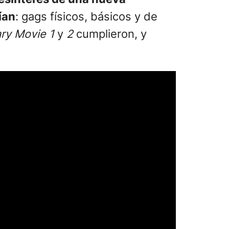
ían
: gags físicos, básicos y de
ry Movie 1
y
2
cumplieron, y