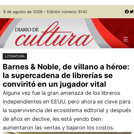
Saltar
Skip
Facebook
Twitter
8 de agosto de 2026 – Edición número: 6142
al
to
contenido
content
LITERATURA
Barnes & Noble, de villano a héroe:
la supercadena de librerías se
conviritó en un jugador vital
Alguna vez fue la gran amenaza de los libreros
independientes en EEUU, pero ahora es clave para
la supervivencia del ecosistema editorial y después
de años en declive, les está yendo bien:
aumentaron las ventas y bajaron los costos.