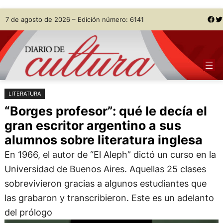
Saltar
Skip
Facebook
Twitter
7 de agosto de 2026 – Edición número: 6141
al
to
contenido
content
LITERATURA
“Borges profesor”: qué le decía el
gran escritor argentino a sus
alumnos sobre literatura inglesa
En 1966, el autor de “El Aleph” dictó un curso en la
Universidad de Buenos Aires. Aquellas 25 clases
sobrevivieron gracias a algunos estudiantes que
las grabaron y transcribieron. Este es un adelanto
del prólogo