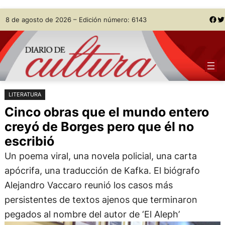
Saltar
Skip
Facebook
Twitter
8 de agosto de 2026 – Edición número: 6143
al
to
contenido
content
LITERATURA
Cinco obras que el mundo entero
creyó de Borges pero que él no
escribió
Un poema viral, una novela policial, una carta
apócrifa, una traducción de Kafka. El biógrafo
Alejandro Vaccaro reunió los casos más
persistentes de textos ajenos que terminaron
pegados al nombre del autor de ‘El Aleph’