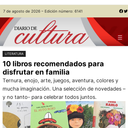
Saltar
Skip
Facebook
Twitter
7 de agosto de 2026 – Edición número: 6141
al
to
contenido
content
LITERATURA
10 libros recomendados para
disfrutar en familia
Ternura, enojo, arte, juegos, aventura, colores y
mucha imaginación. Una selección de novedades –
y no tanto- para celebrar todos juntos.