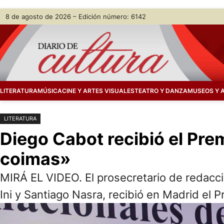
Saltar
Skip
8 de agosto de 2026 – Edición número: 6142
al
to
contenido
content
LITERATURA
MÚSICA
CINE Y ARTES VISUALES
TEATRO Y DANZA
MUSEOS Y 
LITERATURA
Diego Cabot recibió el Pre
coimas»
MIRÁ EL VIDEO. El prosecretario de redacc
Ini y Santiago Nasra, recibió en Madrid el