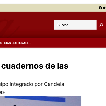
Facebook
Twitter
B
u
s
c
ÍSTICAS CULTURALES
a
r
 cuadernos de las
uipo integrado por Candela
sa»