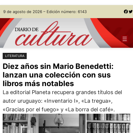
Saltar
Skip
Facebook
Twitter
9 de agosto de 2026 – Edición número: 6143
al
to
contenido
content
LITERATURA
Diez años sin Mario Benedetti:
lanzan una colección con sus
libros más notables
La editorial Planeta recupera grandes títulos del
autor uruguayo: «Inventario I», «La tregua»,
«Gracias por el fuego» y «La borra del café».