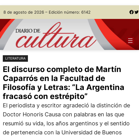
Saltar
Skip
Facebook
Twitter
8 de agosto de 2026 – Edición número: 6142
al
to
contenido
content
LITERATURA
El discurso completo de Martín
Caparrós en la Facultad de
Filosofía y Letras: “La Argentina
fracasó con estrépito”
El periodista y escritor agradeció la distinción de
Doctor Honoris Causa con palabras en las que
resumió su vida, los años argentinos y el sentido
de pertenencia con la Universidad de Buenos