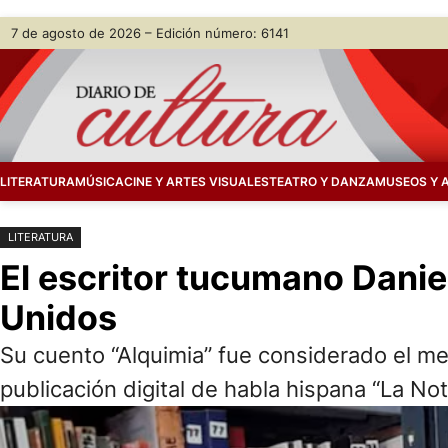
Saltar
Skip
7 de agosto de 2026 – Edición número: 6141
al
to
contenido
content
LITERATURA
MÚSICA
CINE Y ARTES VISUALES
TEATRO Y DANZA
MUSEOS Y 
LITERATURA
El escritor tucumano Danie
Unidos
Su cuento “Alquimia” fue considerado el mej
publicación digital de habla hispana “La Not