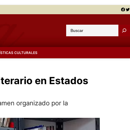
Facebook
Twitter
B
u
s
c
ÍSTICAS CULTURALES
a
r
terario en Estados
tamen organizado por la