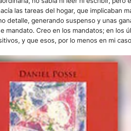
rdinaria, no sabía ni leer ni escribir, pero 
cía las tareas del hogar, que implicaban má
mo detalle, generando suspenso y unas gana
se mandato. Creo en los mandatos; en los ú
itivos, y que esos, por lo menos en mi caso