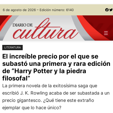
Saltar
Skip
Facebook
Twitter
6 de agosto de 2026 – Edición número: 6140
al
to
contenido
content
LITERATURA
El increíble precio por el que se
subastó una primera y rara edición
de “Harry Potter y la piedra
filosofal”
La primera novela de la exitosísima saga que
escribió J. K. Rowling acaba de ser subastada a un
precio gigantesco. ¿Qué tiene este extraño
ejemplar que lo hace único?