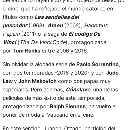
del Vaticano hayan sido y son objeto de deseo por
el cine, que ha reflejado el mundo católico en
títulos como
Las sandalias del
pescador
(1968),
Amen
(2002),
Habemus
Papam
(2011) o la saga de
El código Da
Vinci
(
The Da Vinci Code
), protagonizada
por
Tom Hanks
entre 2006 y 2016.
Sin olvidar la alocada serie de
Paolo Sorrentino
,
con dos temporadas -2016 y 2020- y con
Jude
Law
y
John Makovich
como dos papas muy
especiales. Pero además,
Cónclave
, una de las
películas de más éxito de esta temporada,
protagonizada por
Ralph Fiennes
, ha vuelto a
poner de moda al Vaticano en el cine.
En este sentido, Juanchi Ottado, participó del