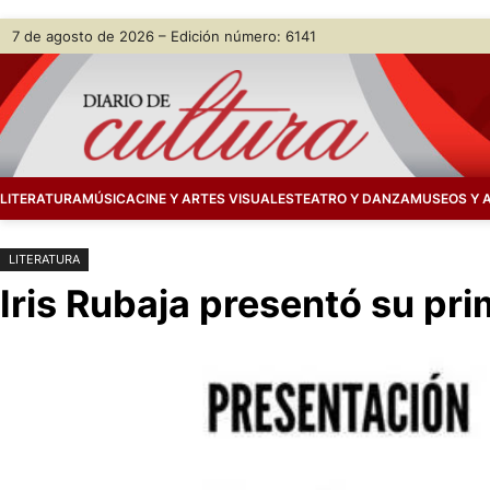
Saltar
Skip
7 de agosto de 2026 – Edición número: 6141
al
to
contenido
content
LITERATURA
MÚSICA
CINE Y ARTES VISUALES
TEATRO Y DANZA
MUSEOS Y 
LITERATURA
Iris Rubaja presentó su prim