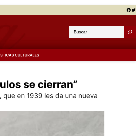
Facebook
Twitter
B
u
s
c
ÍSTICAS CULTURALES
a
r
culos se cierran”
eg, que en 1939 les da una nueva