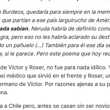
n Burdeos, quedaría para siempre en la mem
que partían a ese país larguirucho de Améric
nada sabían
. Neruda habría de definirlo com
ra, pero eso no les habría aclarado su dest
do un pañuelo (…) También para él ese día se
sía, si le parece. Pero este poema que hoy re
de Víctor y Roser, no fue para nada idílico. Y
asi médico que sirvió en el frente y Roser,
mano de Víctor. Por razones ajenas a su pro
ona.
a a Chile pero, antes se casan sin ser novi