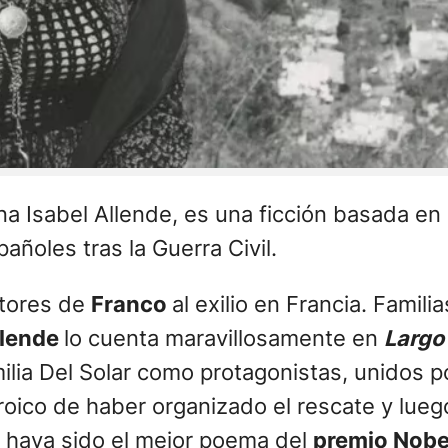
ena Isabel Allende, es una ficción basada en
añoles tras la Guerra Civil.
itores de
Franco
al exilio en Francia. Famili
llende
lo cuenta maravillosamente en
Largo
ilia Del Solar como protagonistas, unidos p
roico de haber organizado el rescate y lueg
l haya sido el mejor poema del
premio Nobel