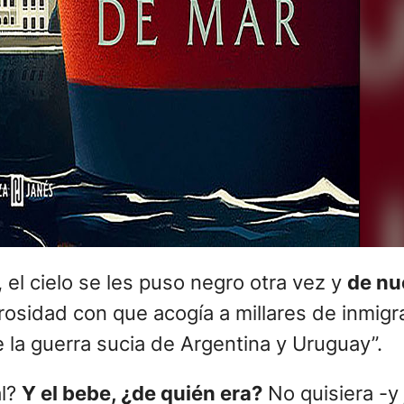
 el cielo se les puso negro otra vez y
de nue
osidad con que acogía a millares de inmig
 la guerra sucia de Argentina y Uruguay”.
al?
Y el bebe, ¿de quién era?
No quisiera -y 