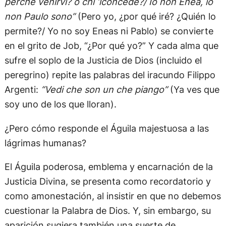
perché venirvi? o chi ‘lconcede?/ Io non Enëa, io
non Paulo sono”
(Pero yo, ¿por qué iré? ¿Quién lo
permite?/ Yo no soy Eneas ni Pablo) se convierte
en el grito de Job, “¿Por qué yo?” Y cada alma que
sufre el soplo de la Justicia de Dios (incluido el
peregrino) repite las palabras del iracundo Filippo
Argenti:
“Vedi che son un che piango”
(Ya ves que
soy uno de los que lloran).
¿Pero cómo responde el Águila majestuosa a las
lágrimas humanas?
El Águila poderosa, emblema y encarnación de la
Justicia Divina, se presenta como recordatorio y
como amonestación, al insistir en que no debemos
cuestionar la Palabra de Dios. Y, sin embargo, su
aparición sugiera también una suerte de