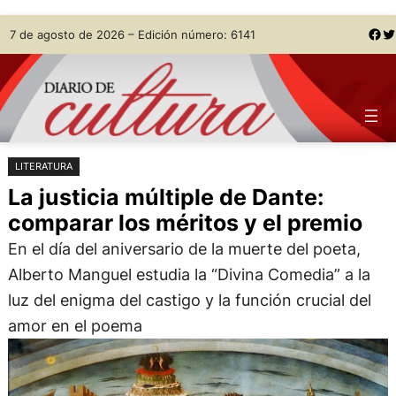
Saltar
Skip
Facebook
Twitter
7 de agosto de 2026 – Edición número: 6141
al
to
contenido
content
LITERATURA
La justicia múltiple de Dante:
comparar los méritos y el premio
En el día del aniversario de la muerte del poeta,
Alberto Manguel estudia la “Divina Comedia” a la
luz del enigma del castigo y la función crucial del
amor en el poema