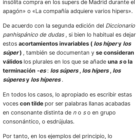
insólita compra en los supers de Madrid durante el
apagón» o «La compañía adquiere varios hipers».
De acuerdo con la segunda edición del
Diccionario
panhispánico de dudas
, si bien lo habitual es dejar
estos
acortamientos invariables (
los híper
y
los
súper
)
, también se documentan y
se consideran
válidos
los plurales en los que se añade
una
s
o la
terminación
-⁠es
:
los súpers
,
los hípers
,
los
súperes
y
los híperes
.
En todos los casos, lo apropiado es escribir estas
voces
con tilde
por ser palabras llanas acabadas
en consonante distinta de
n
o
s
o en grupo
consonántico, o esdrújulas.
Por tanto, en los ejemplos del principio, lo