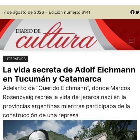
Saltar
Skip
Facebook
Twitter
7 de agosto de 2026 – Edición número: 6141
al
to
contenido
content
LITERATURA
La vida secreta de Adolf Eichmann
en Tucumán y Catamarca
Adelanto de “Querido Eichmann”, donde Marcos
Rosenzvaig recrea la vida del jerarca nazi en la
provincias argentinas mientras participaba de la
construcción de una represa