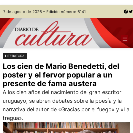
Saltar
Skip
Facebook
Twitter
7 de agosto de 2026 – Edición número: 6141
al
to
contenido
content
LITERATURA
Los cien de Mario Benedetti, del
poster y el fervor popular a un
presente de fama austera
A los cien años del nacimiento del gran escritor
uruguayo, se abren debates sobre la poesía y la
narrativa del autor de «Gracias por el fuego» y «La
tregua».