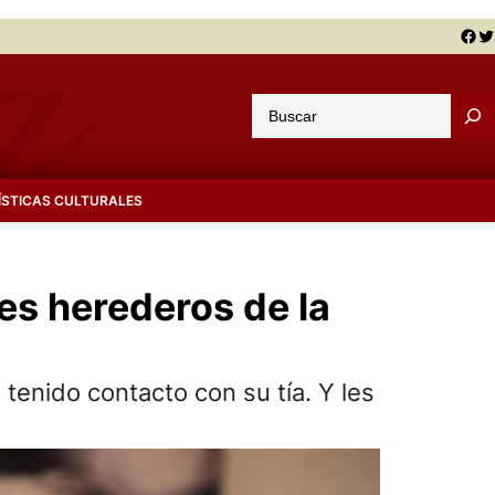
Facebook
Twitter
B
u
s
c
ÍSTICAS CULTURALES
a
r
es herederos de la
tenido contacto con su tía. Y les