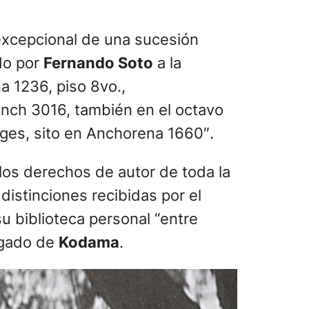
 excepcional de una sucesión
do por
Fernando Soto
a la
a 1236, piso 8vo.,
ench 3016, también en el octavo
rges, sito en Anchorena 1660″.
 los derechos de autor de toda la
istinciones recibidas por el
su biblioteca personal “entre
bogado de
Kodama
.