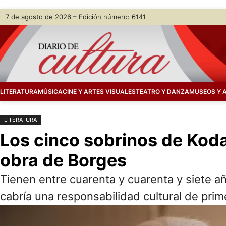
Saltar
Skip
7 de agosto de 2026 – Edición número: 6141
al
to
contenido
content
LITERATURA
MÚSICA
CINE Y ARTES VISUALES
TEATRO Y DANZA
MUSEOS Y 
LITERATURA
Los cinco sobrinos de Koda
obra de Borges
Tienen entre cuarenta y cuarenta y siete añ
cabría una responsabilidad cultural de prime