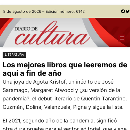
Saltar
Skip
Facebook
Twitter
8 de agosto de 2026 – Edición número: 6142
al
to
contenido
content
LITERATURA
Los mejores libros que leeremos de
aquí a fin de año
Una joya de Agota Kristof, un inédito de José
Saramago, Margaret Atwood y ¿su versión de la
pandemia?, el debut literario de Quentin Tarantino.
Guzmán, Dolina, Valenzuela, Pigna y sigue la lista.
El 2021, segundo año de la pandemia, significó
otra dura prueba para el sector editorial, que viene